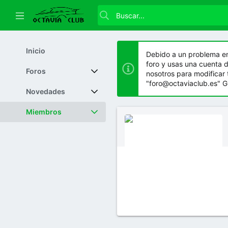
Inicio
Debido a un problema en l
foro y usas una cuenta 
Foros
nosotros para modificar 
"foro@octaviaclub.es" Gr
Nuevos mensajes
Novedades
Buscar en foros
Featured content
Miembros
Nuevos mensajes
Visitantes actuales
Nuevos mensajes de perfil
Buscar en mensajes de perfil